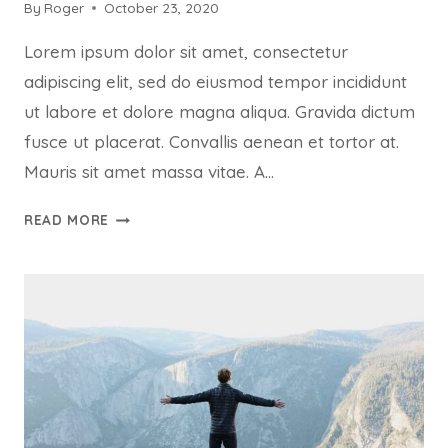
By
Roger
October 23, 2020
Lorem ipsum dolor sit amet, consectetur
adipiscing elit, sed do eiusmod tempor incididunt
ut labore et dolore magna aliqua. Gravida dictum
fusce ut placerat. Convallis aenean et tortor at.
Mauris sit amet massa vitae. A…
QUIS
READ MORE
AUTEM
VEL
EUM
IURE
REPREHENDERIT
QUI
IN
EA
VOLUPTATE