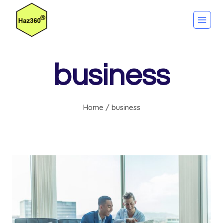
Skip
to
content
business
Home
/
business