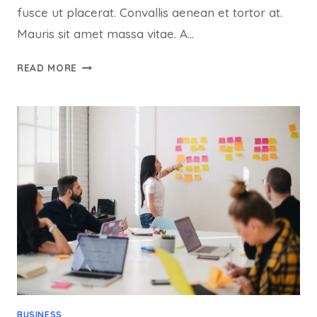
fusce ut placerat. Convallis aenean et tortor at.
Mauris sit amet massa vitae. A…
ET
READ MORE
HARUM
QUIDEM
RERUM
FACILIS
EST
ET
EXPEDITA
DISTINCTIO
BUSINESS