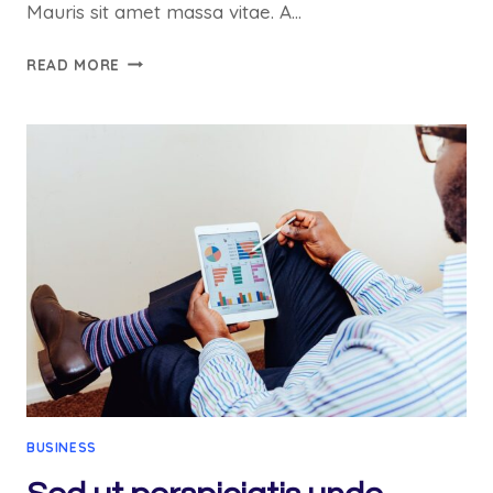
Mauris sit amet massa vitae. A…
NEMO
READ MORE
ENIM
IPSAM
VOLUPTATEM
QUIA
VOLUPTAS
SIT
ASPERNATUR
AUT
BUSINESS