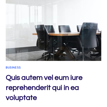
ET
ACCUSAMUS
ET
IUSTO
ODIO
DIGNISSIMOS
DUCIMUS
BUSINESS
Quis autem vel eum iure
reprehenderit qui in ea
voluptate