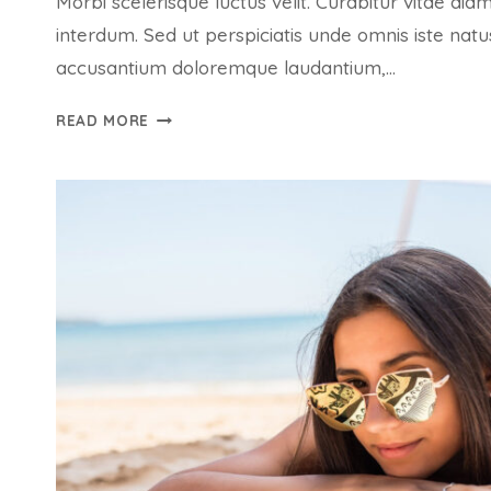
Morbi scelerisque luctus velit. Curabitur vitae di
interdum. Sed ut perspiciatis unde omnis iste natu
accusantium doloremque laudantium,…
ALIQUAM
READ MORE
ERAT
VOLUTPAT