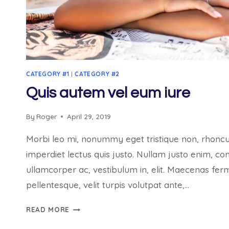
CATEGORY #1
|
CATEGORY #2
Quis autem vel eum iure
By
Roger
April 29, 2019
Morbi leo mi, nonummy eget tristique non, rhoncu
imperdiet lectus quis justo. Nullam justo enim, co
ullamcorper ac, vestibulum in, elit. Maecenas fe
pellentesque, velit turpis volutpat ante,…
QUIS
READ MORE
AUTEM