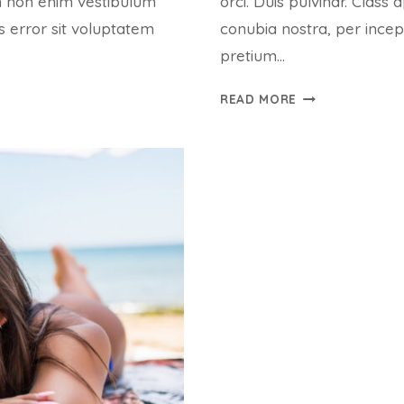
am non enim vestibulum
orci. Duis pulvinar. Class 
s error sit voluptatem
conubia nostra, per ince
pretium…
ALIQUAM
READ MORE
ID
DOLOR