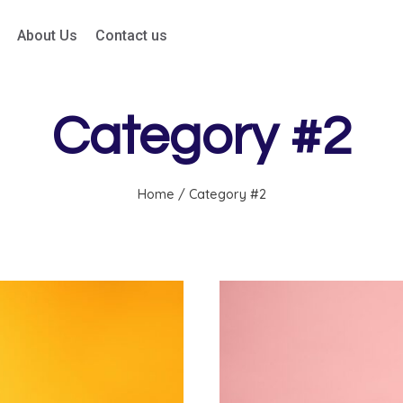
About Us
Contact us
Category #2
Home
/
Category #2