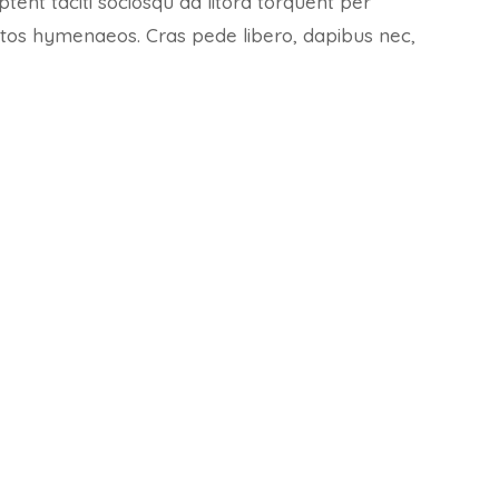
aptent taciti sociosqu ad litora torquent per
ptos hymenaeos. Cras pede libero, dapibus nec,