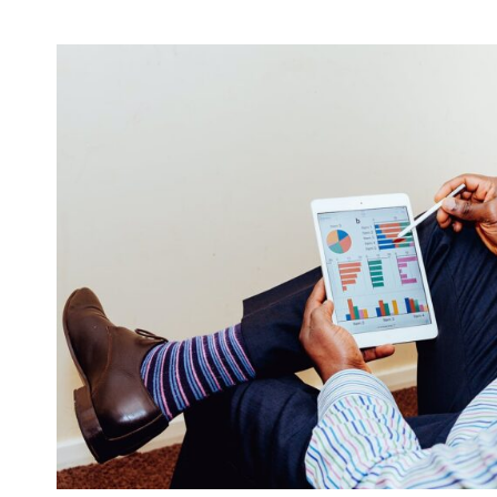
AUTEM
VEL
EUM
IURE
REPREHENDERIT
QUI
IN
EA
VOLUPTATE