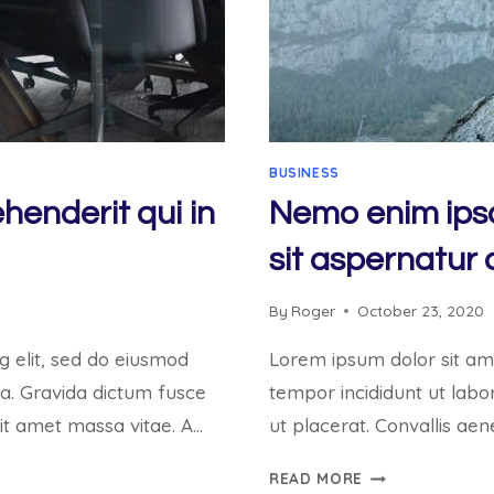
BUSINESS
henderit qui in
Nemo enim ips
sit aspernatur 
By
Roger
October 23, 2020
g elit, sed do eiusmod
Lorem ipsum dolor sit ame
ua. Gravida dictum fusce
tempor incididunt ut labo
sit amet massa vitae. A…
ut placerat. Convallis aen
NEMO
READ MORE