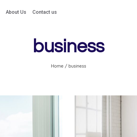
About Us
Contact us
business
Home
/
business