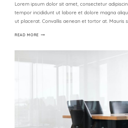
Lorem ipsum dolor sit amet, consectetur adipiscin
tempor incididunt ut labore et dolore magna aliq
ut placerat. Convallis aenean et tortor at. Mauris 
ET
READ MORE
HARUM
QUIDEM
RERUM
FACILIS
EST
ET
EXPEDITA
DISTINCTIO