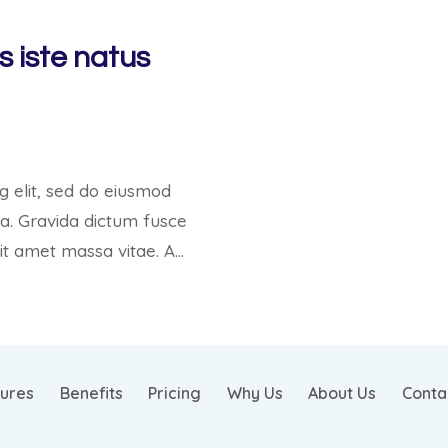
s iste natus
g elit, sed do eiusmod
ua. Gravida dictum fusce
sit amet massa vitae. A…
ures
Benefits
Pricing
Why Us
About Us
Conta