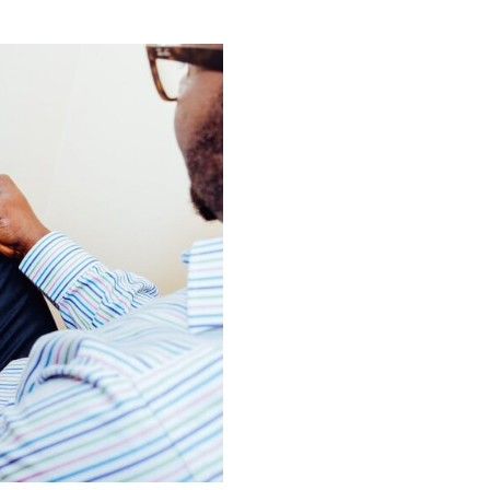
ENIM
IPSAM
VOLUPTATEM
QUIA
VOLUPTAS
SIT
ASPERNATUR
AUT