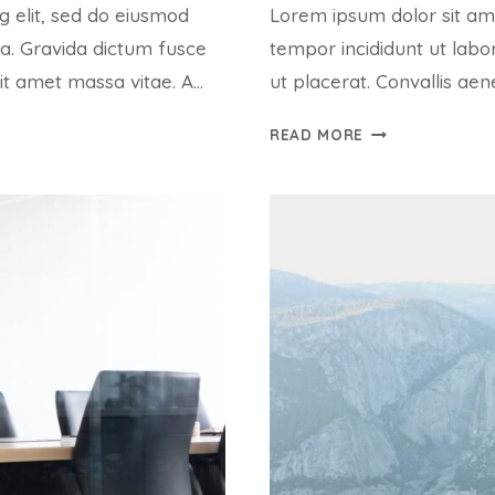
g elit, sed do eiusmod
Lorem ipsum dolor sit ame
ua. Gravida dictum fusce
tempor incididunt ut labo
sit amet massa vitae. A…
ut placerat. Convallis aen
AT
READ MORE
VERO
EOS
ET
ACCUSAMUS
ET
IUSTO
ODIO
DIGNISSIMOS
DUCIMUS