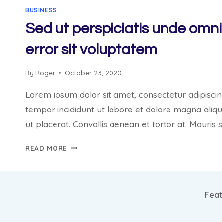
BUSINESS
Sed ut perspiciatis unde omni
error sit voluptatem
By
Roger
October 23, 2020
Lorem ipsum dolor sit amet, consectetur adipiscin
tempor incididunt ut labore et dolore magna aliq
ut placerat. Convallis aenean et tortor at. Mauris 
SED
READ MORE
UT
PERSPICIATIS
UNDE
OMNIS
Feat
ISTE
NATUS